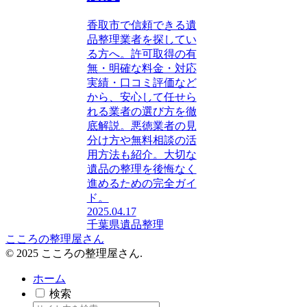
香取市で信頼できる遺
品整理業者を探してい
る方へ。許可取得の有
無・明確な料金・対応
実績・口コミ評価など
から、安心して任せら
れる業者の選び方を徹
底解説。悪徳業者の見
分け方や無料相談の活
用方法も紹介。大切な
遺品の整理を後悔なく
進めるための完全ガイ
ド。
2025.04.17
千葉県
遺品整理
こころの整理屋さん
© 2025 こころの整理屋さん.
ホーム
検索